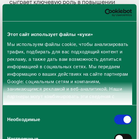
сыграет ключевую роль в повышении
стандартов качества обслуживания
иусилении конкурентных преимуществ.
«На протяжении всей своей карьеры в
Этот сайт использует файлы «куки»
сфере обслуживания и гостиничном
Мы используем файлы cookie, чтобы анализировать
бизнесе я сосредоточивался на
трафик, подбирать для вас подходящий контент и
стимулировании инноваций, оптимизации
рекламу, а также дать вам возможность делиться
информацией в социальных сетях. Мы передаем
процессов и поощрении творческого
информацию о ваших действиях на сайте партнерам
процесса в работе, что позволяло моим
Google: социальным сетям и компаниям,
командам постоянно превосходить
занимающимся рекламой и веб-аналитикой. Наши
ожидания клиентов. Теперь я рад принести
партнеры могут комбинировать эти сведения с
этот опыт в “Civinity”, способствуя росту
предоставленной вами информацией, а также
компании, повышению качества
данными, которые они получили при использовании
Выбор
вами их сервисов.
обслуживания и формированию будущего
Необходимые
согласия
экосистемы Smart Green City», — говорит
Тадас Матжошайтис, операционный
Настроечные