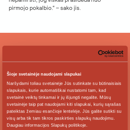
pirmojo pokalbio.“ – sako jis.
Šioje svetainėje naudojami slapukai
„Aš išmokau įsiklausyti ir suprasti
Naršydami toliau svetainėje Jūs sutinkate su būtinaisiais
skirtingų žmonių skirtingus
slapukais, kurie automatiškai nustatomi tam, kad
svetainė veiktų tinkamai ir jų išjungti negalite. Mūsų
lūkesčius. Juk mūsų tikslas –
svetainėje taip pat naudojami kiti slapukai, kurių sąrašas
atliepti klientų poreikius. Reikia
pateiktas žemiau esančioje lentelėje. Jūs galite sutikti su
nepamiršti, jog viskas prasideda
visų arba tik tam tikros paskirties slapukų naudojimu.
Daugiau informacijos Slapukų politikoje.
nuo pirmojo pokalbio.“