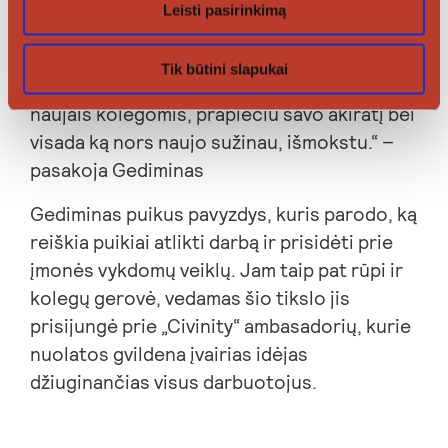
Leisti pasirinkimą
iniciatyvų ir renginių.
„Papildomos iniciatyvos man yra svarbu
Tik būtini slapukai
todėl, kad per jas dažniausiai susipažįstu su
naujais kolegomis, praplečiu savo akiratį bei
visada ką nors naujo sužinau, išmokstu.“ –
pasakoja Gediminas
Gediminas puikus pavyzdys, kuris parodo, ką
reiškia puikiai atlikti darbą ir prisidėti prie
įmonės vykdomų veiklų. Jam taip pat rūpi ir
kolegų gerovė, vedamas šio tikslo jis
prisijungė prie „Civinity“ ambasadorių, kurie
nuolatos gvildena įvairias idėjas
džiuginančias visus darbuotojus.