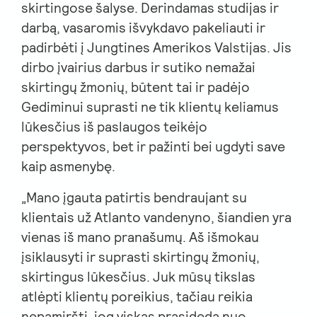
skirtingose šalyse. Derindamas studijas ir
darbą, vasaromis išvykdavo pakeliauti ir
padirbėti į Jungtines Amerikos Valstijas. Jis
dirbo įvairius darbus ir sutiko nemažai
skirtingų žmonių, būtent tai ir padėjo
Gediminui suprasti ne tik klientų keliamus
lūkesčius iš paslaugos teikėjo
perspektyvos, bet ir pažinti bei ugdyti save
kaip asmenybę.
„Mano įgauta patirtis bendraujant su
klientais už Atlanto vandenyno, šiandien yra
vienas iš mano pranašumų. Aš išmokau
įsiklausyti ir suprasti skirtingų žmonių,
skirtingus lūkesčius. Juk mūsų tikslas
atlėpti klientų poreikius, tačiau reikia
nepamiršti, jog viskas prasideda nuo