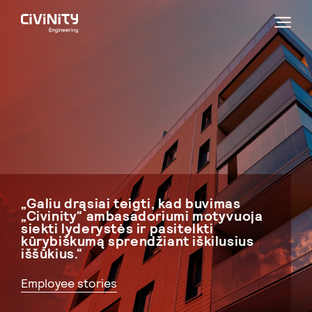
„Galiu drąsiai teigti, kad buvimas
„Civinity“ ambasadoriumi motyvuoja
siekti lyderystės ir pasitelkti
kūrybiškumą sprendžiant iškilusius
iššūkius.“
Employee stories