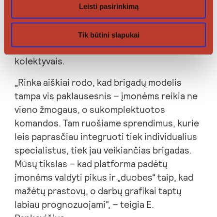
įmonės galėtų dar greičiau suformuoti
Leisti pasirinkimą
reikalingą komandą, o patys specialistai
turėtų daugiau pasirinkimo dirbti ne tik
Tik būtini slapukai
pavieniui, bet ir su jau susiformavusiais
kolektyvais.
„Rinka aiškiai rodo, kad brigadų modelis
tampa vis paklausesnis – įmonėms reikia ne
vieno žmogaus, o sukomplektuotos
komandos. Tam ruošiame sprendimus, kurie
leis paprasčiau integruoti tiek individualius
specialistus, tiek jau veikiančias brigadas.
Mūsų tikslas – kad platforma padėtų
įmonėms valdyti pikus ir „duobes“ taip, kad
mažėtų prastovų, o darbų grafikai taptų
labiau prognozuojami“, – teigia E.