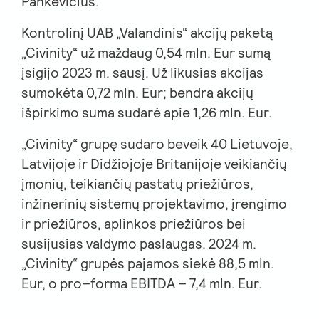
Pankevičius.
Kontrolinį UAB „Valandinis“ akcijų paketą
„Civinity“ už maždaug 0,54 mln. Eur sumą
įsigijo 2023 m. sausį. Už likusias akcijas
sumokėta 0,72 mln. Eur; bendra akcijų
išpirkimo suma sudarė apie 1,26 mln. Eur.
„Civinity“ grupę sudaro beveik 40 Lietuvoje,
Latvijoje ir Didžiojoje Britanijoje veikiančių
įmonių, teikiančių pastatų priežiūros,
inžinerinių sistemų projektavimo, įrengimo
ir priežiūros, aplinkos priežiūros bei
susijusias valdymo paslaugas. 2024 m.
„Civinity“ grupės pajamos siekė 88,5 mln.
Eur, o pro–forma EBITDA – 7,4 mln. Eur.