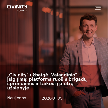
„Civinity“ užbaigė „Valandinio“
įsigijimą: platforma ruošia brigadų
sprendimus ir taikosi į plėtrą
užsienyje
Naujienos
2026.01.05