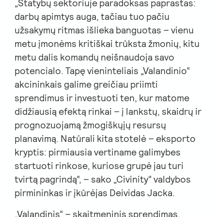
„Statybų sektoriuje paradoksas paprastas:
darbų apimtys auga, tačiau tuo pačiu
užsakymų ritmas išlieka banguotas – vienu
metu įmonėms kritiškai trūksta žmonių, kitu
metu dalis komandų neišnaudoja savo
potencialo. Tapę vieninteliais „Valandinio“
akcininkais galime greičiau priimti
sprendimus ir investuoti ten, kur matome
didžiausią efektą rinkai – į lankstų, skaidrų ir
prognozuojamą žmogiškųjų resursų
planavimą. Natūrali kita stotelė – eksporto
kryptis: pirmiausia vertiname galimybes
startuoti rinkose, kuriose grupė jau turi
tvirtą pagrindą“, – sako „Civinity“ valdybos
pirmininkas ir įkūrėjas Deividas Jacka.
„Valandinis“ – skaitmeninis sprendimas,