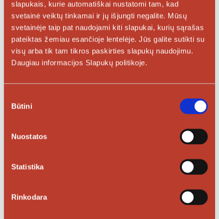
slapukais, kurie automatiškai nustatomi tam, kad
Jackos, nuolatinis dėmesys veiklos
svetainė veiktų tinkamai ir jų išjungti negalite. Mūsų
efektyvumui, investicijos į skaitmenizavimą
svetainėje taip pat naudojami kiti slapukai, kurių sąrašas
ir inovatyvius sprendimus bei grupės
pateiktas žemiau esančioje lentelėje. Jūs galite sutikti su
įsigijimai leido užtikrintai augti.
visų arba tik tam tikros paskirties slapukų naudojimu.
Daugiau informacijos Slapukų politikoje.
„Analizuojant grupės įmonių veiklos portfelį,
rezidencinis segmentas išlieka stabilus,
inžinerinis segmentas demonstruoja
Sutikimo
Būtini
pasirinkimas
geresnius rezultatus – statybų rinkoje
matome atsigavimo ženklus. Prie rezultatų
Nuostatos
taip pat ženkliai prisideda ir skaitmeninių
mokėjimų segmentas, pradėjęs veikti nuo
praėjusių metų antrojo pusmečio“, – sako
Statistika
„Civinity“ valdybos pirmininkas Deividas
Jacka.
Rinkodara
Liepą „Civinity“ išleido pirmą dalį planuojamų