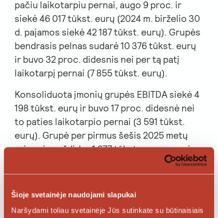
pačiu laikotarpiu pernai, augo 9 proc. ir
siekė 46 017 tūkst. eurų (2024 m. birželio 30
d. pajamos siekė 42 187 tūkst. eurų). Grupės
bendrasis pelnas sudarė 10 376 tūkst. eurų
ir buvo 32 proc. didesnis nei per tą patį
laikotarpį pernai (7 855 tūkst. eurų).
Konsoliduota įmonių grupės EBITDA siekė 4
198 tūkst. eurų ir buvo 17 proc. didesnė nei
to paties laikotarpio pernai (3 591 tūkst.
eurų). Grupė per pirmus šešis 2025 metų
mėnesius uždirbo 1 677 tūkst. eurų grynojo
pelno, kuris buvo 57 proc. didesnis nei tokiu
pat laikotarpiu pernai (t. y. 1 065 tūkst.
eurų).
Šioje svetainėje naudojami slapukai
Pasak „Civinity“ valdybos pirmininko Deivido
Naršydami toliau svetainėje Jūs sutinkate su būtinaisiais