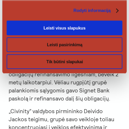
leisti obligacijų – 10 350 tūkst. eurų, kurias
Rodyti informaciją
įtraukė į „Nasdaq Vilnius AB“ reguliuojamą
rinką. Naujai išleistomis obligacijomis
Leisti visus slapukus
rugpjūčio 4 d. buvo refinansuota 8 000
tūkst. eurų vieša obligacijų emisija, išleista
2023 metais.
Leisti pasirinkimą
2025-ųjų birželį „Civinity AB“ sėkmingai
Tik būtini slapukai
susitarė su INVL Bridge Finance dėl privačių
obligacijų refinansavimo ilgesniam, beveik 2
metų laikotarpiui. Vėliau rugpjūtį grupė
palankiomis sąlygomis gavo Signet Bank
paskolą ir refinansavo dalį šių obligacijų.
„Civinity“ valdybos pirmininko Deivido
Jackos teigimu, grupė savo veikloje toliau
koncentruojasi į veiklos efektyvinimą ir