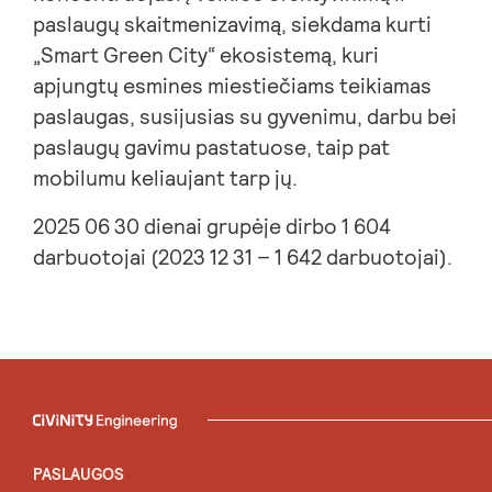
paslaugų skaitmenizavimą, siekdama kurti
„Smart Green City“ ekosistemą, kuri
apjungtų esmines miestiečiams teikiamas
paslaugas, susijusias su gyvenimu, darbu bei
paslaugų gavimu pastatuose, taip pat
mobilumu keliaujant tarp jų.
2025 06 30 dienai grupėje dirbo 1 604
darbuotojai (2023 12 31 – 1 642 darbuotojai).
PASLAUGOS