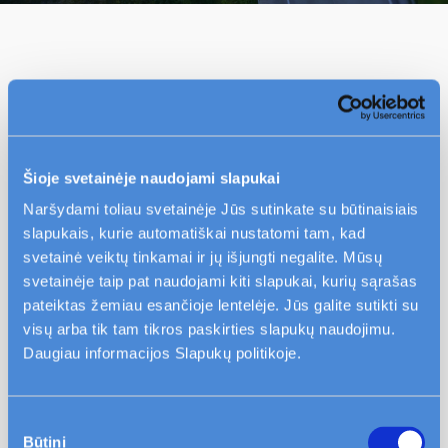
Skolų išieškojimo įmonė atlieka veiksmus
skolai išieškoti. Skolos administravimo
mokestis priskaičiuojamas nuo skolos
Šioje svetainėje naudojami slapukai
perdavimo pagal skolos dydį ir yra
nekintantis. Skolos administravimo mokestį
Naršydami toliau svetainėje Jūs sutinkate su būtinaisiais
slapukais, kurie automatiškai nustatomi tam, kad
reikia apmokėti skolos išieškojimą
svetainė veiktų tinkamai ir jų išjungti negalite. Mūsų
atliekančiai bendrovei.
svetainėje taip pat naudojami kiti slapukai, kurių sąrašas
pateiktas žemiau esančioje lentelėje. Jūs galite sutikti su
visų arba tik tam tikros paskirties slapukų naudojimu.
Daugiau informacijos Slapukų politikoje.
Daugiau klausimų
Sutikimo
Kokia tvarka bus išieškoma susidariusi skola ar
Būtini
pasirinkimas