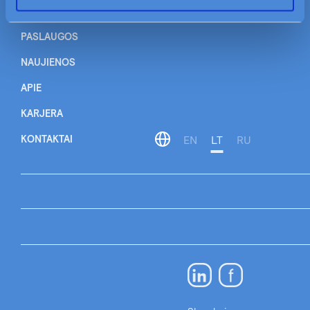
Mano Civinity
TAPKITE MŪSŲ KLIENTU
PASLAUGOS
NAUJIENOS
APIE
KARJERA
KONTAKTAI
EN
LT
RU