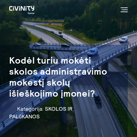
Kodėl turiu mokėti
skolos administravimo
mokestį skolų
išieškojimo įmonei?
Kategorija:
SKOLOS IR
PALūKANOS