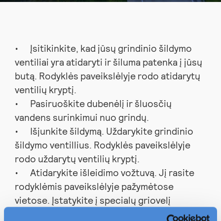
Įsitikinkite, kad jūsų grindinio šildymo
ventiliai yra atidaryti ir šiluma patenka į jūsų
butą. Rodyklės paveikslėlyje rodo atidarytų
ventilių kryptį.
Pasiruoškite dubenėlį ir šluosčių
vandens surinkimui nuo grindų.
Išjunkite šildymą. Uždarykite grindinio
šildymo ventillius. Rodyklės paveikslėlyje
rodo uždarytų ventilių kryptį.
Atidarykite išleidimo vožtuvą. Jį rasite
rodyklėmis paveikslėlyje pažymėtose
vietose. Įstatykite į specialų griovelį
atsuktuvą.