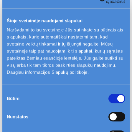
Išleiskite orą. Sukite vožtuvą prieš
laikrodžio rodyklę. Pakaks pasukti vos pusę
apsisukimo, neatidarykite vožtuvo pilnai.
Šioje svetainėje naudojami slapukai
Būkite atsargūs, nes oras išeinantis iš
Naršydami toliau svetainėje Jūs sutinkate su būtinaisiais
radiatoriaus gali būti karštas. Orui pradėjus
slapukais, kurie automatiškai nustatomi tam, kad
svetainė veiktų tinkamai ir jų išjungti negalite. Mūsų
išeidinėti girdėsite švilpimo garsą. Kai
svetainėje taip pat naudojami kiti slapukai, kurių sąrašas
šildymo prietaisas bus nuorintas, pradės
pateiktas žemiau esančioje lentelėje. Jūs galite sutikti su
lašėti vanduo. Tuomet greitai užsukite
visų arba tik tam tikros paskirties slapukų naudojimu.
vožtuvą pagal laikrodžio rodyklę.
Daugiau informacijos Slapukų politikoje.
Įjunkite šildymą. Atidarykite grindinio
šildymo ventilius. Rodyklės paveikslėlyje
Sutikimo
rodo atidarytų ventilių kryptį.
Būtini
pasirinkimas
Jei Jums nepavyko nuorinti šildymo
prietaiso patiems, kreipkitės klientų
Nuostatos
aptarnavimo numeriu +370 700 55188 arba
el. paštu
namai@civinity.
lt