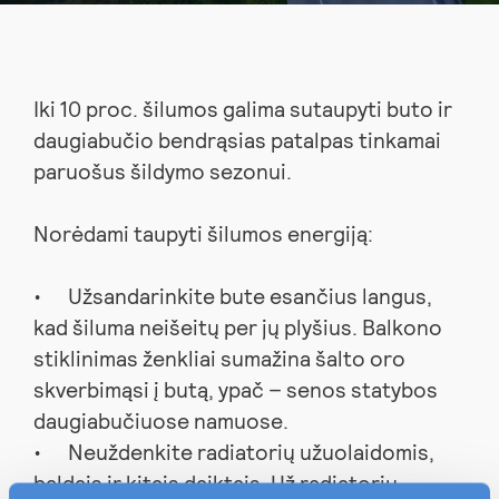
Iki 10 proc. šilumos galima sutaupyti buto ir
daugiabučio bendrąsias patalpas tinkamai
paruošus šildymo sezonui.
Norėdami taupyti šilumos energiją:
Užsandarinkite bute esančius langus,
kad šiluma neišeitų per jų plyšius. Balkono
stiklinimas ženkliai sumažina šalto oro
skverbimąsi į butą, ypač – senos statybos
daugiabučiuose namuose.
Neuždenkite radiatorių užuolaidomis,
baldais ir kitais daiktais. Už radiatorių