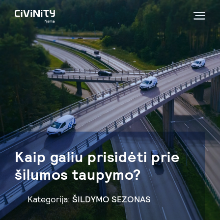
Kaip galiu prisidėti prie
šilumos taupymo?
Kategorija:
ŠILDYMO SEZONAS