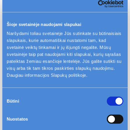
įrenkite šilumą atspindinčius ekranus.
Vėdinkite patalpas – didelė drėgmė
sukuria žemesnę jutiminę vidaus oro
Šioje svetainėje naudojami slapukai
temperatūrą. Rekomenduojame patalpas
Naršydami toliau svetainėje Jūs sutinkate su būtinaisiais
vėdinti trumpai, bet intensyviai. Jeigu bute
slapukais, kurie automatiškai nustatomi tam, kad
įrengti termostatiniai reguliatoriai prieš
svetainė veiktų tinkamai ir jų išjungti negalite. Mūsų
vėdindami reguliatorių užsukite į
svetainėje taip pat naudojami kiti slapukai, kurių sąrašas
žvaigždutės padėtį.
pateiktas žemiau esančioje lentelėje. Jūs galite sutikti su
Be reikalo nejunkite gartraukių,
visų arba tik tam tikros paskirties slapukų naudojimu.
Daugiau informacijos Slapukų politikoje.
ventiliatorių.
Jei ant radiatorių yra įrengti
termoreguliatoriai, šildykitės pagal savo
Sutikimo
komforto lygį. O išvykdami šildymą galite
Būtini
pasirinkimas
sumažinti.
Saulėtą dieną atidenkite užuolaidas.
Nuostatos
Pastebėjus nesandarius langus bendro