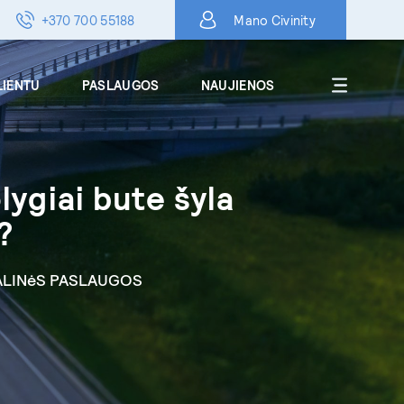
+370 700 55188
Mano Civinity
LIENTU
PASLAUGOS
NAUJIENOS
Apie
lygiai bute šyla
DUK
?
Karjera
Kontaktai
LINėS PASLAUGOS
Skelbimai