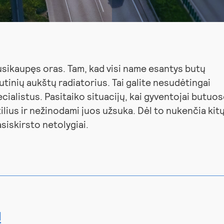
usikaupęs oras. Tam, kad visi name esantys butų
ršutinių aukštų radiatorius. Tai galite nesudėtingai
ecialistus. Pasitaiko situacijų, kai gyventojai butuo
ilius ir nežinodami juos užsuka. Dėl to nukenčia kit
siskirsto netolygiai.
ų