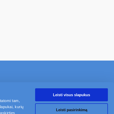
NAUJIENOS
APIE
KARJERA
KONTAKTAI
Leisti visus slapukus
statomi tam,
Mano Civinity
lapukai, kurių
Sekite mus
Leisti pasirinkimą
askirties