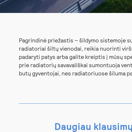
Pagrindinė priežastis – šildymo sistemoje s
radiatoriai šiltų vienodai, reikia nuorinti vi
padaryti patys arba galite kreiptis į mūsų sp
prie radiatorių savavališkai sumontuoja vent
butų gyventojai, nes radiatoriuose šiluma pa
Daugiau klausim