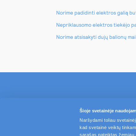
Norime padidinti elektros galią but
Nepriklausomo elektros tiekėjo pas
Norime atsisakyti dujų balionų mais
Šioje svetainėje naudojam
Naršydami toliau svetainėj
kad svetainė veiktų tinkama
sąrašas pateiktas žemiau es