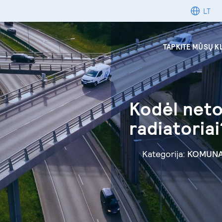
LT
TAPKITE MŪSŲ K
Kodėl neto
radiatoriai
Kategorija:
KOMUNA