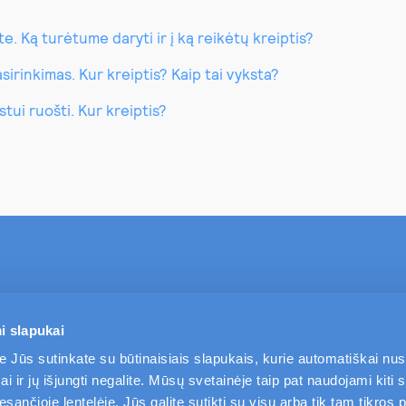
e. Ką turėtume daryti ir į ką reikėtų kreiptis?
irinkimas. Kur kreiptis? Kaip tai vyksta?
tui ruošti. Kur kreiptis?
TAPKITE MŪSŲ KLIENTU
PASLAUGOS
i slapukai
e Jūs sutinkate su būtinaisiais slapukais, kurie automatiškai nu
i ir jų išjungti negalite. Mūsų svetainėje taip pat naudojami kiti s
ančioje lentelėje. Jūs galite sutikti su visų arba tik tam tikros p