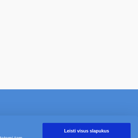
NAUJIENOS
APIE
KARJERA
KONTAKTAI
Leisti visus slapukus
statomi tam,