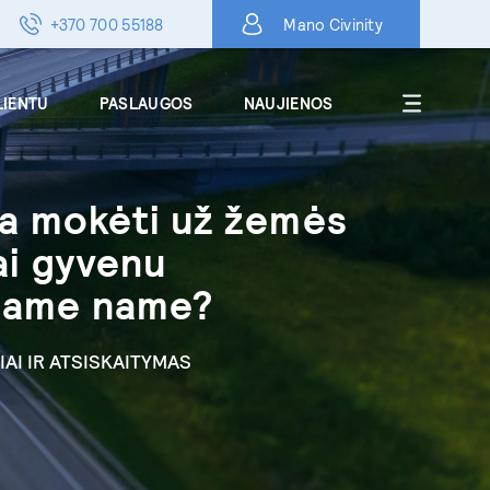
+370 700 55188
Mano Civinity
LIENTU
PASLAUGOS
NAUJIENOS
ia mokėti už žemės
Apie
ai gyvenu
DUK
iame name?
Karjera
Kontaktai
AI IR ATSISKAITYMAS
Skelbimai