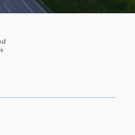
 už
is