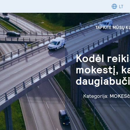
LT
TAPKITE MŪSŲ K
Kodėl reik
mokestį, k
daugiabuč
Kategorija:
MOKESčI