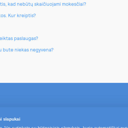
tis, kad nebūtų skaičiuojami mokesčiai?
os. Kur kreiptis?
teiktas paslaugas?
gu bute niekas negyvena?
TAPKITE MŪSŲ KLIENTU
PASLAUGOS
i slapukai
e Jūs sutinkate su būtinaisiais slapukais, kurie automatiškai nu