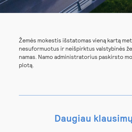
Žemės mokestis išstatomas vieną kartą met
nesuformuotus ir neišpirktus valstybinės ž
namas. Namo administratorius paskirsto mo
plotą.
Daugiau klausim