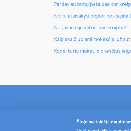
Pardaviau butą/patalpas kur kreip
Noriu atsisakyti popierinės sąskait
Negavau sąskaitos, kur kreiptis?
Kaip skaičiuojami mokesčiai už su
Kodėl turiu mokėti mokesčius jei
Šioje svetainėje naudojam
Naršydami toliau svetainėj