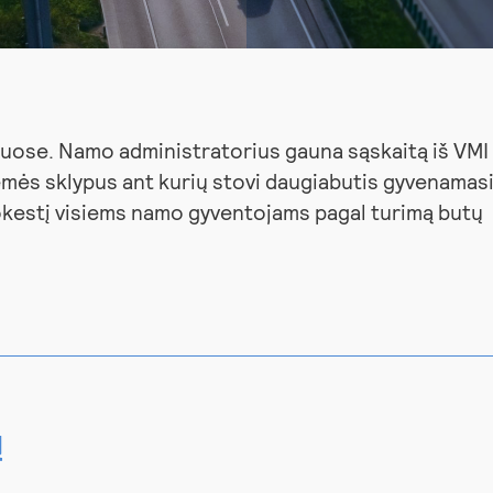
uose. Namo administratorius gauna sąskaitą iš VMI
emės sklypus ant kurių stovi daugiabutis gyvenamas
kestį visiems namo gyventojams pagal turimą butų
ų