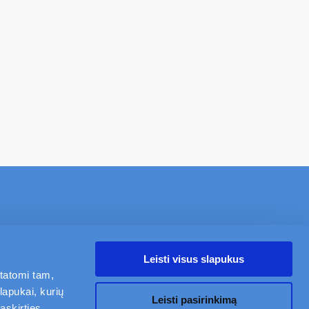
NAUJIENOS
APIE
KARJERA
KONTAKTAI
Leisti visus slapukus
statomi tam,
Mano Civinity
lapukai, kurių
Sekite mus
Leisti pasirinkimą
askirties