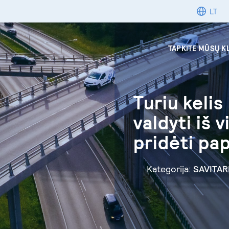
LT
TAPKITE MŪSŲ K
Turiu kelis
valdyti iš 
pridėti pa
Kategorija:
SAVITA