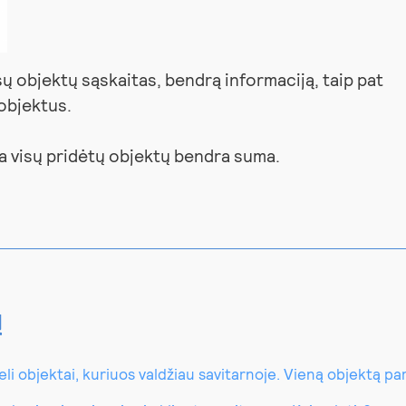
ų objektų sąskaitas, bendrą informaciją, taip pat
 objektus.
a visų pridėtų objektų bendra suma.
ų
i objektai, kuriuos valdžiau savitarnoje. Vieną objektą pard