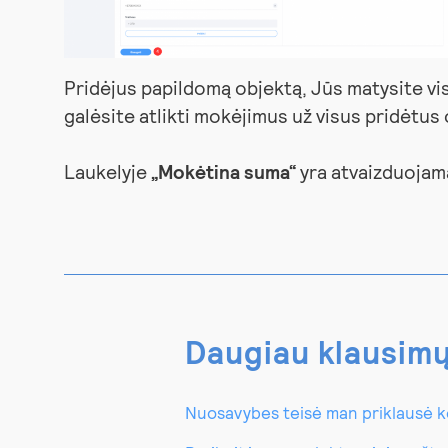
Pridėjus papildomą objektą, Jūs matysite vis
galėsite atlikti mokėjimus už visus pridėtus
Laukelyje
„Mokėtina suma“
yra atvaizduojam
Daugiau klausim
Nuosavybes teisė man priklausė kel