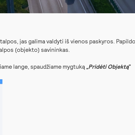
atalpos, jas galima valdyti iš vienos paskyros. Papil
talpos (objekto) savininkas.
iniame lange, spaudžiame mygtuką
„
Pridėti Objektą
“