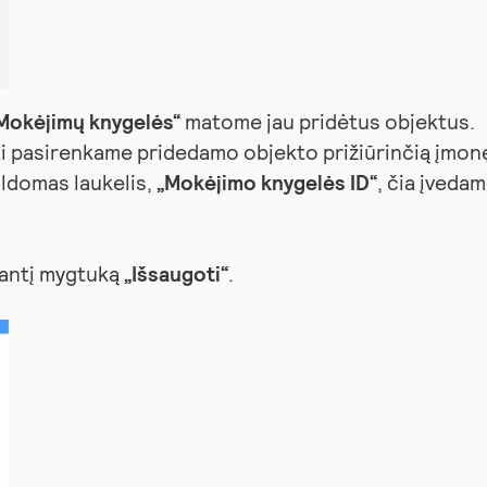
Mokėjimų knygelės“
matome jau pridėtus objektus.
ai pasirenkame pridedamo objekto prižiūrinčią įmon
ildomas laukelis,
„Mokėjimo knygelės ID“
, čia įveda
santį mygtuką
„Išsaugoti“
.