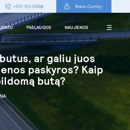
+370 700 55188
Mano Civinity
LIENTU
PASLAUGOS
NAUJIENOS
 butus, ar galiu juos
Apie
vienos paskyros? Kaip
DUK
pildomą butą?
Karjera
Kontaktai
RNA
Skelbimai