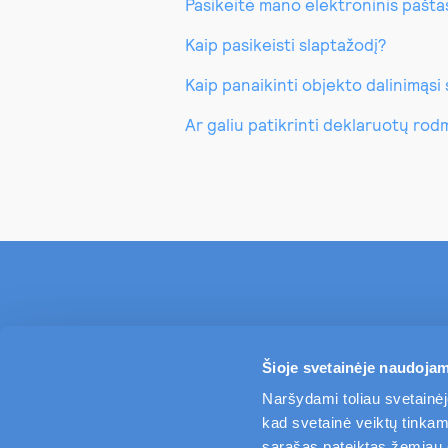
Pasikeitė mano elektroninis paštas,
Kaip pasikeisti slaptažodį?
Kaip panaikinti objekto dalinimąsi
Ar galiu patikrinti deklaruotų rod
Šioje svetainėje naudojam
Naršydami toliau svetainėj
kad svetainė veiktų tinkama
sąrašas pateiktas žemiau es