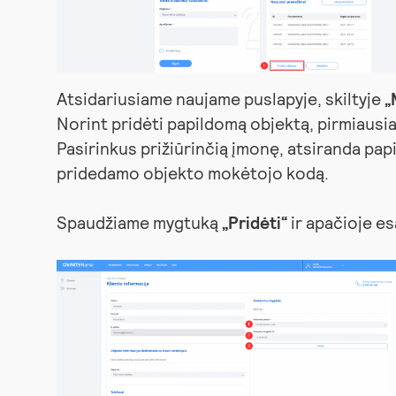
Atsidariusiame naujame puslapyje, skiltyje
„
Norint pridėti papildomą objektą, pirmiausi
Pasirinkus prižiūrinčią įmonę, atsiranda pap
pridedamo objekto mokėtojo kodą.
Spaudžiame mygtuką
„Pridėti“
ir apačioje e