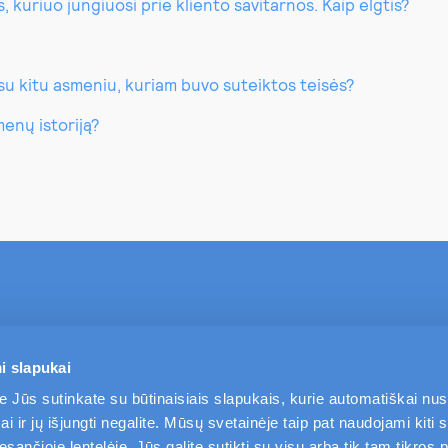
 kuriuo jungiuosi prie kliento savitarnos. Kaip elgtis?
 su kitu asmeniu, kuriam buvo suteiktos teisės?
menų istoriją?
TAPKITE MŪSŲ KLIENTU
PASLAUGOS
i slapukai
e Jūs sutinkate su būtinaisiais slapukais, kurie automatiškai nu
i ir jų išjungti negalite. Mūsų svetainėje taip pat naudojami kiti s
ančioje lentelėje. Jūs galite sutikti su visų arba tik tam tikros p