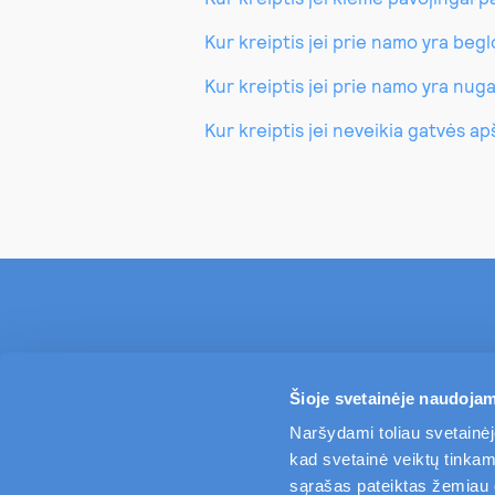
Kur kreiptis jei prie namo yra beg
Kur kreiptis jei prie namo yra nug
Kur kreiptis jei neveikia gatvės a
Šioje svetainėje naudojam
Naršydami toliau svetainėj
kad svetainė veiktų tinkama
sąrašas pateiktas žemiau es