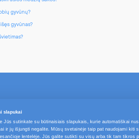
lobių gyvūnų?
aišęs gyvūnas?
pšvietimas?
TAPKITE MŪSŲ KLIENTU
PASLAUGOS
i slapukai
e Jūs sutinkate su būtinaisiais slapukais, kurie automatiškai nu
i ir jų išjungti negalite. Mūsų svetainėje taip pat naudojami kiti s
ančioje lentelėje. Jūs galite sutikti su visų arba tik tam tikros p