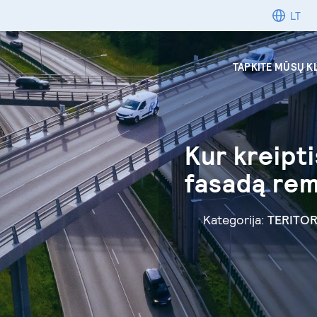
LT
TAPKITE MŪSŲ K
Kur kreipti
fasadą rem
Kategorija:
TERITOR