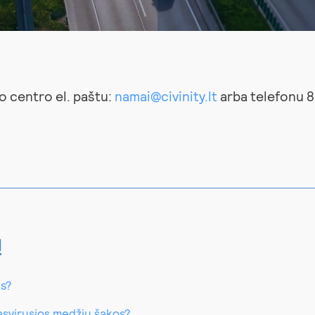
 centro el. paštu:
namai@civinity.lt
arba telefonu 8
ų
is?
pasvirusios medžių šakos?