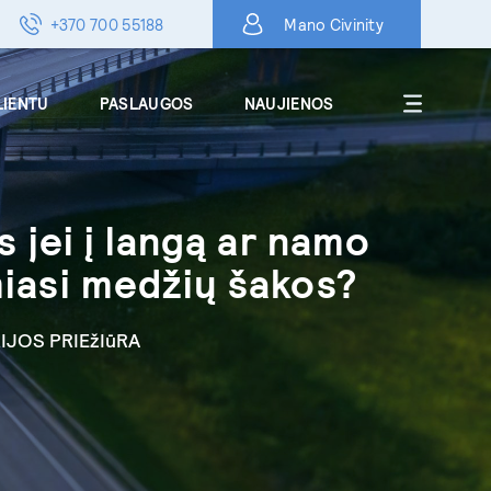
+370 700 55188
Mano Civinity
LIENTU
PASLAUGOS
NAUJIENOS
Apie
s jei į langą ar namo
DUK
iasi medžių šakos?
Karjera
Kontaktai
IJOS PRIEžIūRA
Skelbimai