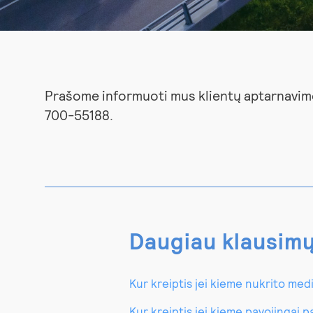
Prašome informuoti mus klientų aptarnavimo
700-55188.
Daugiau klausim
Kur kreiptis jei kieme nukrito med
Kur kreiptis jei kieme pavojingai 