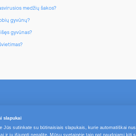
pasvirusios medžių šakos?
lobių gyvūnų?
aišęs gyvūnas?
pšvietimas?
TAPKITE MŪSŲ KLIENTU
PASLAUGOS
i slapukai
e Jūs sutinkate su būtinaisiais slapukais, kurie automatiškai nu
i ir jų išjungti negalite. Mūsų svetainėje taip pat naudojami kiti s