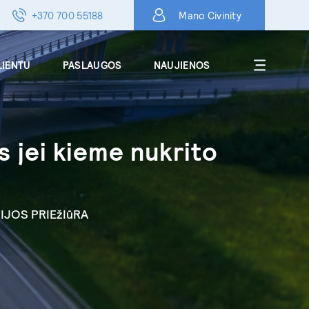
+370 700 55188
Mano Civinity
LIENTU
PASLAUGOS
NAUJIENOS
Apie
s jei kieme nukrito
DUK
Karjera
Kontaktai
IJOS PRIEžIūRA
Skelbimai