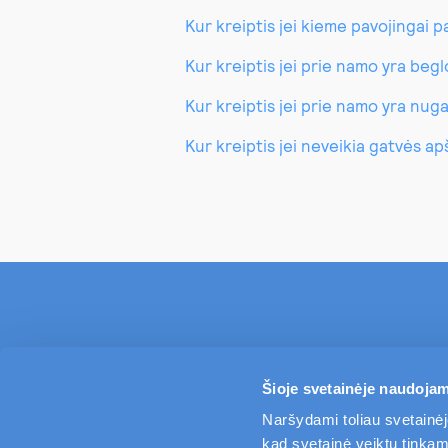
Kur kreiptis jei kieme pavojingai 
Kur kreiptis jei prie namo yra beg
Kur kreiptis jei prie namo yra nug
Kur kreiptis jei neveikia gatvės a
Šioje svetainėje naudojam
Naršydami toliau svetainėj
kad svetainė veiktų tinkama