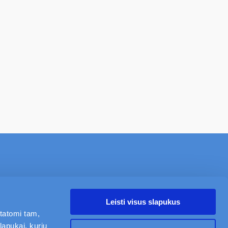
NAUJIENOS
APIE
KARJERA
KONTAKTAI
Leisti visus slapukus
statomi tam,
Mano Civinity
lapukai, kurių
Sekite mus