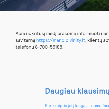
Apie nukritusį medį prašome
informuoti nam
savitarną
https://mano.civinity.lt
, klientų a
telefonu 8-700-55188.
Daugiau klausim
Kur kreiptis jei į langą ar namo f