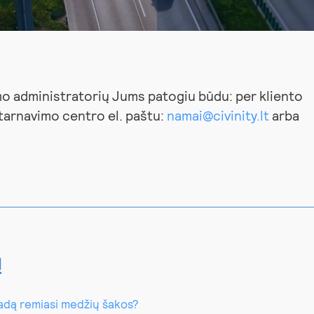
o administratorių Jums patogiu būdu: per kliento
ptarnavimo centro el. paštu:
namai@civinity.lt
arba
ų
asadą remiasi medžių šakos?