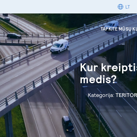
LT
TAPKITE MŪSŲ K
Kur kreipti
medis?
Kategorija:
TERITOR