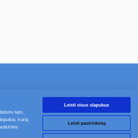
NAUJIENOS
APIE
KARJERA
KONTAKTAI
Leisti visus slapukus
statomi tam,
Mano Civinity
lapukai, kurių
Sekite mus
Leisti pasirinkimą
askirties