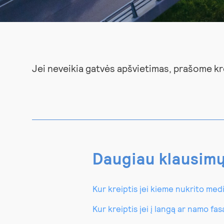
Jei neveikia gatvės apšvietimas, prašome kre
Daugiau klausim
Kur kreiptis jei kieme nukrito med
Kur kreiptis jei į langą ar namo f