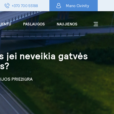
+370 700 55188
Mano Civinity
LIENTU
PASLAUGOS
NAUJIENOS
Apie
s jei neveikia gatvės
DUK
s?
Karjera
Kontaktai
IJOS PRIEžIūRA
Skelbimai