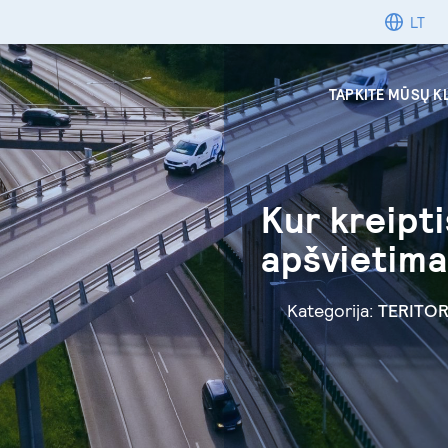
LT
TAPKITE MŪSŲ K
Kur kreipti
apšvietima
Kategorija:
TERITOR