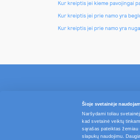
Kur kreiptis jei kieme pavojingai 
Kur kreiptis jei prie namo yra beg
Kur kreiptis jei prie namo yra nug
Šioje svetainėje naudojam
Naršydami toliau svetainėj
kad svetainė veiktų tinkama
sąrašas pateiktas žemiau es
slapukų naudojimu. Daugiau