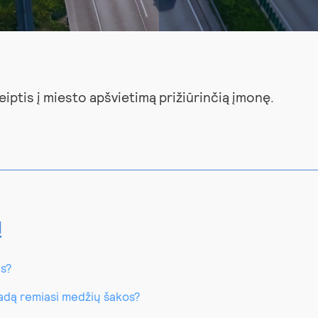
iptis į miesto apšvietimą prižiūrinčią įmonę.
ų
is?
asadą remiasi medžių šakos?