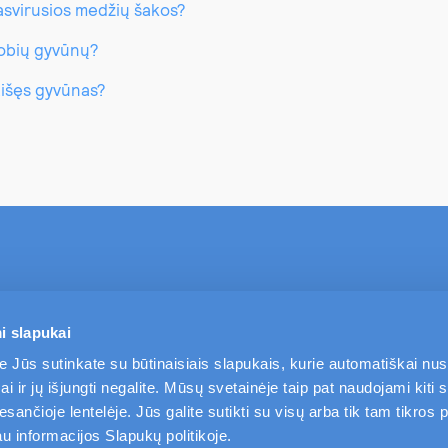
pasvirusios medžių šakos?
lobių gyvūnų?
aišęs gyvūnas?
TAPKITE MŪSŲ KLIENTU
PASLAUGOS
i slapukai
e Jūs sutinkate su būtinaisiais slapukais, kurie automatiškai nu
i ir jų išjungti negalite. Mūsų svetainėje taip pat naudojami kiti s
ančioje lentelėje. Jūs galite sutikti su visų arba tik tam tikros p
 informacijos Slapukų politikoje.