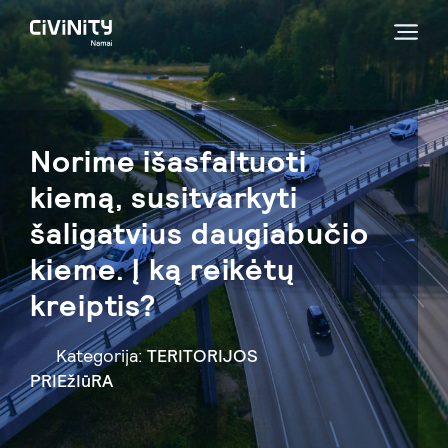
Norime išasfaltuoti
kiemą, susitvarkyti
šaligatvius daugiabučio
kieme. Į ką reikėtų
kreiptis?
Kategorija:
TERITORIJOS
PRIEžIūRA