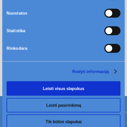
Kur kreiptis jei kieme nukrito medis?
Nuostatos
Kur kreiptis jei į langą ar namo fasadą remiasi
medžių šakos?
Statistika
Kur kreiptis jei kieme pavojingai pasvirusios
medžių šakos?
Rinkodara
Kur kreiptis jei prie namo yra beglobių gyvūnų?
Kur kreiptis jei prie namo yra nugaišęs gyvūnas?
Rodyti informaciją
Leisti visus slapukus
Leisti pasirinkimą
Tik būtini slapukai
Mano Civinity
TAPKITE MŪSŲ KLIENTU