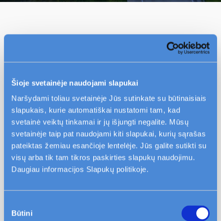
Namo administratorius yra atsakingas už
daugiabučio namo priežiūrą, jo bendruosius
inžinerinius tinklus ir teritorijos aplink namą
Šioje svetainėje naudojami slapukai
tvarkymą. Už kiemo asfaltavimą, šaligatvių
Naršydami toliau svetainėje Jūs sutinkate su būtinaisiais
atnaujinimą yra atsakingos savivaldybės
slapukais, kurie automatiškai nustatomi tam, kad
institucijos, todėl šiais klausimais
svetainė veiktų tinkamai ir jų išjungti negalite. Mūsų
gyventojai turi kreiptis į seniūniją arba
svetainėje taip pat naudojami kiti slapukai, kurių sąrašas
miesto savivaldybę.
pateiktas žemiau esančioje lentelėje. Jūs galite sutikti su
visų arba tik tam tikros paskirties slapukų naudojimu.
Daugiau informacijos Slapukų politikoje.
Daugiau klausimų
Sutikimo
Būtini
pasirinkimas