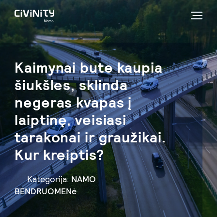
Kaimynai bute kaupia
šiukšles, sklinda
negeras kvapas į
laiptinę, veisiasi
tarakonai ir graužikai.
Kur kreiptis?
Kategorija:
NAMO
BENDRUOMENė