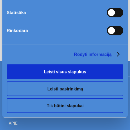
Ar man priklauso parkavimo vieta? Kaip galėčiau
Statistika
įsigyti parkavimo vietą?
Kaimynai labai triukšmauja naktimis, kur kreiptis?
Rinkodara
Rodyti informaciją
Leisti visus slapukus
Leisti pasirinkimą
Mano Civinity
TAPKITE MŪSŲ KLIENTU
PASLAUGOS
Tik būtini slapukai
NAUJIENOS
APIE