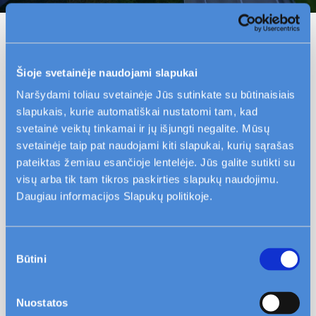
Šioje svetainėje naudojami slapukai
Prašome kreiptis į savo seniūniją arba
Naršydami toliau svetainėje Jūs sutinkate su būtinaisiais
miesto savivaldybę.
slapukais, kurie automatiškai nustatomi tam, kad
svetainė veiktų tinkamai ir jų išjungti negalite. Mūsų
svetainėje taip pat naudojami kiti slapukai, kurių sąrašas
pateiktas žemiau esančioje lentelėje. Jūs galite sutikti su
Daugiau klausimų
visų arba tik tam tikros paskirties slapukų naudojimu.
Daugiau informacijos Slapukų politikoje.
Kaimynas rūko balkone, terasoje ar lodžijoje. Kur
kreiptis?
Sutikimo
Būtini
Norime įrengti reklaminę iškabą ant namo fasado.
pasirinkimas
Kur kreiptis?
Nuostatos
Ant namo nėra numerio, kur kreiptis?